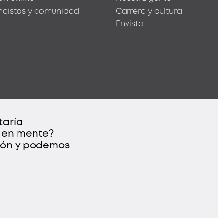
ncistas y comunidad
Carrera y cultura
Envista
taría
 en mente?
ación y podemos