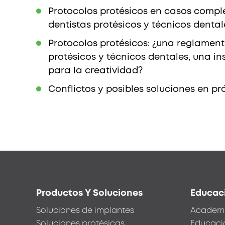
Protocolos protésicos en casos comple
dentistas protésicos y técnicos dental
Protocolos protésicos: ¿una reglamen
protésicos y técnicos dentales, una in
para la creatividad?
Conflictos y posibles soluciones en p
Footer
Productos Y Soluciones
Educac
menu
Soluciones de implantes
Academ
Soluciones protésicas
Educaci