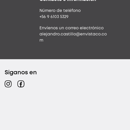
Número de teléfono
+56 9 6103 5329
Envíenos un correo electrónico
alejandro.castillo@envistaco.co
m
Siganos en
Instagram
Facebook