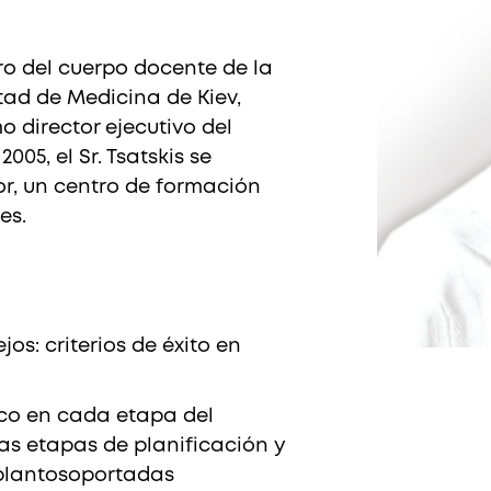
nal Site (EN)
Chile
Ind
mbro del cuerpo docente de la
tad de Medicina de Kiev,
o director ejecutivo del
005, el Sr. Tsatskis se
or, un centro de formación
es.
os: criterios de éxito en
nico en cada etapa del
las etapas de planificación y
implantosoportadas