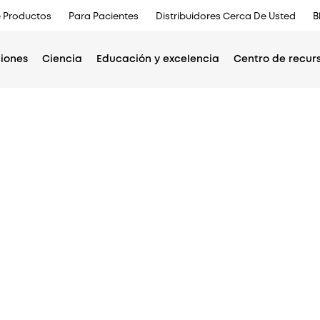
 Productos
Para Pacientes
Distribuidores Cerca De Usted
B
ciones
Ciencia
Educación y excelencia
Centro de recur
Main
menu
Americas
Asia Pac