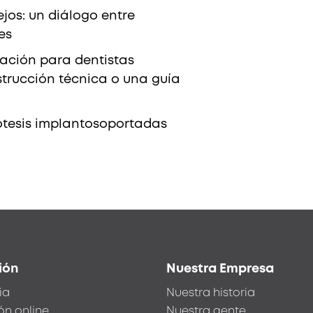
jos: un diálogo entre
es
tación para dentistas
strucción técnica o una guía
rótesis implantosoportadas
ión
Nuestra Empresa
ia
Nuestra historia
ón online
Nuestra gente